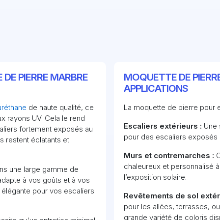
 DE PIERRE MARBRE
MOQUETTE DE PIERRE
APPLICATIONS
uréthane
de haute qualité, ce
La moquette de pierre pour e
ux rayons UV. Cela le rend
Escaliers extérieurs :
Une s
caliers fortement exposés au
pour des escaliers exposés a
s restent éclatants et
Murs et contremarches :
C
chaleureux et personnalisé à 
ans une large gamme de
l’exposition solaire.
adapte à vos goûts et à vos
 élégante pour vos escaliers
Revêtements de sol extéri
pour les allées, terrasses, o
grande variété de coloris dis