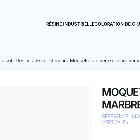
RÉSINE INDUSTRIELLE
COLORATION DE CH
de sol
›
Résines de sol intérieur
›
Moquette de pierre marbre verti
MOQUET
MARBRE
RÉFÉRENCE : MO
VERTICALE+