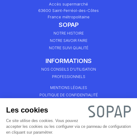
Accès supermarché
63600 Saint-Ferréol-des-Côtes
France métropolitaine
SOPAP
NOTRE HISTOIRE
NOTRE SAVOIR FAIRE
NOTRE SUIVI QUALITÉ
INFORMATIONS
NOS CONSEILS D'UTILISATION
PROFESSIONNELS
MENTIONS LÉGALES
POLITIQUE DE CONFIDENTIALITÉ
SYSTÈMES DE RÉSINES DE SOL
Les cookies
RÉSINES DE SOL INTÉRIEUR
Ce site utilise des cookies. Vous pouvez
RÉSINES DE SOL INDUSTRIEL
accepter les cookies ou les configurer via ce panneau de configuration
RÉSINES DE SOL EXTÉRIEUR
en cliquant sur paramétrer.