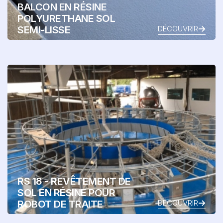
BALCON EN RÉSINE
POLYURETHANE SOL
SEMI-LISSE
DÉCOUVRIR
RS 18 - REVÊTEMENT DE
SOL EN RÉSINE POUR
ROBOT DE TRAITE
DÉCOUVRIR